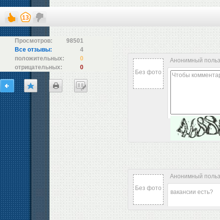
13
Просмотров:
98501
Все отзывы:
4
положительных:
0
Анонимный поль
отрицательных:
0
Без фото
Анонимный пользо
Без фото
вакансии есть?