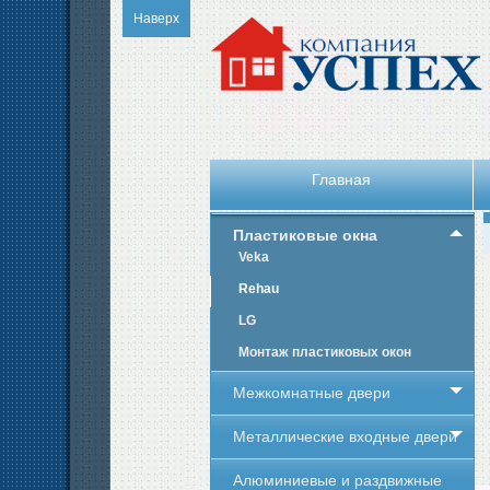
Наверх
Главная
Пластиковые окна
Veka
Rehau
LG
Монтаж пластиковых окон
Межкомнатные двери
Металлические входные двери
Алюминиевые и раздвижные