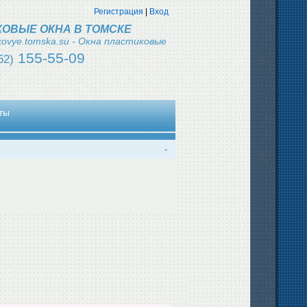
Регистрация
|
Вход
КОВЫЕ ОКНА В ТОМСКЕ
ikovye.tomska.su - Окна пластиковые
155-55-09
52)
ты
-